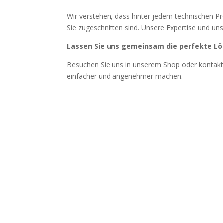
Wir verstehen, dass hinter jedem technischen P
Sie zugeschnitten sind. Unsere Expertise und 
Lassen Sie uns gemeinsam die perfekte Lös
Besuchen Sie uns in unserem Shop oder kontakti
einfacher und angenehmer machen.
Zuverlässige Büro-Computer
Unsere Geschäftskunden profitieren von unsere
Auswahl an zuverlässigen Büro-Computern, die
Effizienz und Produktivität steigern. Unsere
Geräte sind speziell für die Anforderungen des
professionellen Einsatzes konzipiert.