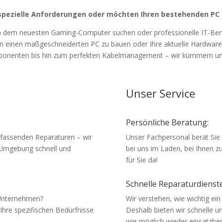
spezielle Anforderungen oder möchten Ihren bestehenden PC
ch dem neuesten Gaming-Computer suchen oder professionelle IT-Ber
n einen maßgeschneiderten PC zu bauen oder Ihre aktuelle Hardware
onenten bis hin zum perfekten Kabelmanagement – wir kümmern uns
Unser Service
Persönliche Beratung:
mfassenden Reparaturen – wir
Unser Fachpersonal berät Sie g
 Umgebung schnell und
bei uns im Laden, bei Ihnen z
für Sie da!
Schnelle Reparaturdienste
r Unternehmen?
Wir verstehen, wie wichtig ein
Ihre spezifischen Bedürfnisse
Deshalb bieten wir schnelle un
wie möglich wieder einsatzbe