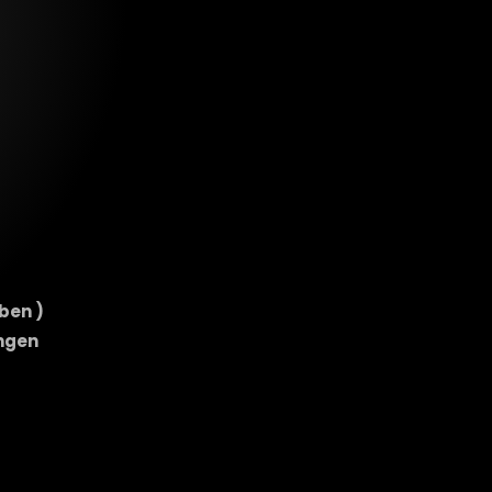
ben )
ungen