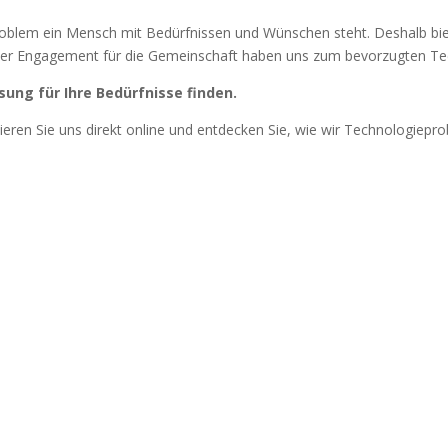
roblem ein Mensch mit Bedürfnissen und Wünschen steht. Deshalb biet
unser Engagement für die Gemeinschaft haben uns zum bevorzugten Te
ung für Ihre Bedürfnisse finden.
eren Sie uns direkt online und entdecken Sie, wie wir Technologiepr
High-End Gaming-PCs
r
Für die Gaming-Community in Lübben und
Umgebung bieten wir maßgeschneiderte
Gaming-PCs, die keine Wünsche offenlassen.
Entdecken Sie unsere inidividuellen PCs mit
hochleistungsfähigen Grafikkarten und
Prozessoren für ein ultimatives Spielerlebnis.