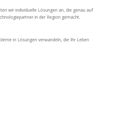
en wir individuelle Lösungen an, die genau auf
chnologiepartner in der Region gemacht.
obleme in Lösungen verwandeln, die Ihr Leben
Home Office & Privat
Computer
Für Privatkunden bieten wir selbstverständlich
auch passende Geräte und Technik an. Sie sind
oft unterwegs oder arbeiten im Home-Office?
Dann bieten wir eine breite Auswahl an Laptops.
Perfekt für die Arbeit von unterwegs oder für
Freizeitaktivitäten.